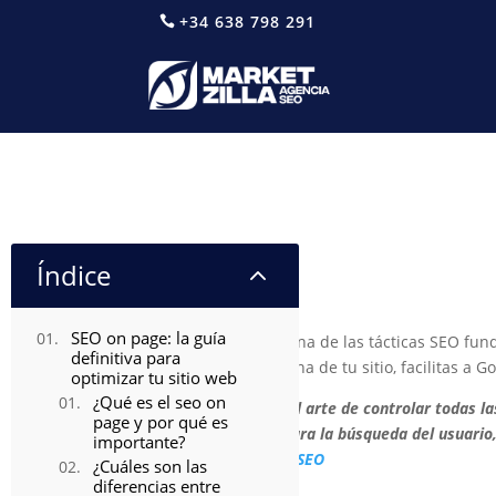
+34 638 798 291
SEO on page: la guía 
Índice
2
SEO on page: la guía
El
SEO on page
es una de las tácticas SEO fun
definitiva para
optimizar cada página de tu sitio, facilitas a 
optimizar tu sitio web
¿Qué es el seo on
“El SEO on page es el arte de controlar todas 
page y por qué es
respuesta posible para la búsqueda del usuario
importante?
Marketzilla Agencia SEO
¿Cuáles son las
diferencias entre