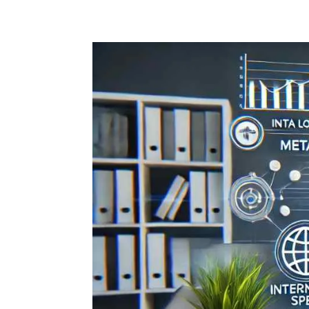
5. Optimización
de imágenes
6. Velocidad de
carga
7. Estructura del
sitio
Herramientas para
seo on page
Ejemplo
práctico: blog de
recetas
Preguntas
frecuentes sobre
seo on page
¿Qué es el seo
on page y off
page?
¿Qué es el
análisis seo on-
page?
¿Qué tipos de
seo hay?
Pide tu auditoría