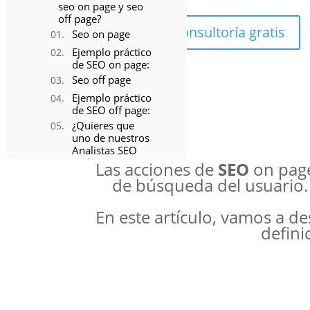
seo on page y seo
off page?
Solicita tu consultoría gratis
Seo on page
Ejemplo práctico
de SEO on page:
Seo off page
Ejemplo práctico
de SEO off page:
¿Quieres que
uno de nuestros
Analistas SEO
audite tu página
Las acciones de
SEO
on page
web?
de búsqueda del usuario.
Elementos clave del
seo on page
En este artículo, vamos a de
1. Contenido
defini
optimizado
2. Metadatos
3. URLS
amigables
4. Enlaces
internos