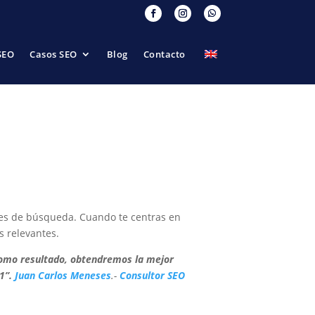
SEO
Casos SEO
Blog
Contacto
itio web
ores de búsqueda. Cuando te centras en
os relevantes.
 Como resultado, obtendremos la mejor
 1”.
Juan Carlos Meneses
.-
Consultor SEO