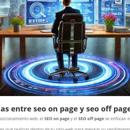
ias entre seo on page y seo off pag
osicionamiento web, el
SEO on page
y el
SEO off page
se enfocan e
es que realizas dentro de tu sitio web para mejorar su rendimiento