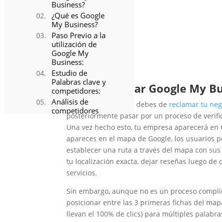
Business?
​¿Qué es Google
My Business?
Paso Previo a la
utilización de
Google My
Business:
Estudio de
Palabras clave y
¿Cómo utilizar Google My B
competidores:
Análisis de
Para poder utilizarla debes de
reclamar tu neg
competidores
posteriormente pasar por un proceso de verific
Paso 1: Crea y
Una vez hecho esto, tu empresa aparecerá en
optimiza tu
apareces en el mapa de Google, los usuarios po
página de
Google My
establecer una ruta a través del mapa con su
Business
tu localización exacta, dejar reseñas luego de
Principales Factores
servicios.
de Ranking de
Google My
Sin embargo, aunque no es un proceso complica
Business
posicionar entre las 3 primeras fichas del mapa
1. Categorías
llevan el 100% de clics) para múltiples palabra
principales de