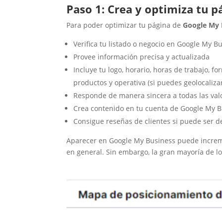
Paso 1: Crea y optimiza tu 
La importancia del
SEO local para
Para poder optimizar tu página de
Google My 
pymes y pequeños
negocios
Verifica tu listado o negocio en Google My B
SEO para pymes
Provee información precisa y actualizada
locales
No dejes que la
Incluye tu logo, horario, horas de trabajo, 
competencia haga
productos y operativa (si puedes geolocaliza
perderni un cliente
más
Responde de manera sincera a todas las valor
Crea contenido en tu cuenta de Google My 
Consigue reseñas de clientes si puede ser de
Aparecer en Google My Business puede incremen
en general. Sin embargo, la gran mayoría de lo