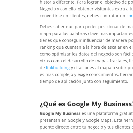
Google My
historia diferente. Para lograr el objetivo de p
Business
Negocio y con ello, obtener visitantes extra a
2. Keywords en
convertirse en clientes, debes contratar un
con
el título de la
ficha del mapa
Debes saber que para poder posicionar de man
3. Proximidad
mapa para las palabras clave más importantes
de la localización
tienes que conseguir influenciar de manera po
con el punto de
venta
ranking que cuentan a la hora de escalar en e
4. Dirección
como optimizar los datos del negocio son fácil
física en la
otros como el desarrollo de mapas fractales, 
ciudad de
de
linkbuilding
y citaciones al mapa o subir pu
búsqueda
es más complejo y exige conocimientos, herram
5. Añadir
Categorías
tiempo de aplicación junto con seguimiento.
adicionales a tu
perfil de
empresa en
Google
¿Qué es Google My Business
6. Calidad y
Google My Business
es una plataforma gratuit
autoridad de los
backlinks
presentan en Google y Google Maps. Esta herram
7. Importancia
puente directo entre tu negocio y tus clientes 
de las palabras