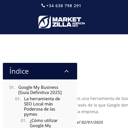
+34 638 798 291
Google My Business [
Índice
2
La herramienta de SEO 
Google My Business
[Guía Definitiva 2025]
La herramienta de
Google Mi Negocio
es una herramienta de Goog
SEO Local más
presencia online a través de lo que Google d
Poderosa de las
clics al sitio web de la empresa.
pymes
¿Cómo utilizar
Artículo actualizado el 02/01/2025
Google My