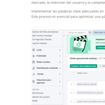
12. Cantidad de
mercado, la intención del usuario y la compete
reviews o
reseñas nativas
Implementar las palabras clave adecuadas en el
con texto
Este proceso es esencial para optimizar una pá
13. Importancia
de las palabras
clave en el título
de la landing
page de Google
My Business
14. Perfil de
backlinks de
calidad
apuntando a la
ficha del mapa
15. Importancia
de optimizar en
palabras clave el
contenido de la
landing de la
ficha del mapa
Otras acciones
importantes
para mejorar tu