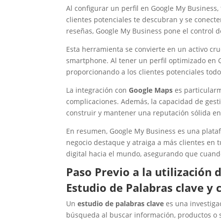
clave en las
Al configurar un perfil en Google My Business
reseñas de
clientes potenciales te descubran y se conecte
clientes de
reseñas, Google My Business pone el control d
Google
8. Alto número
Esta herramienta se convierte en un activo cr
de reseñas de 4
y 5 estrellas
smartphone. Al tener un perfil optimizado en 
9. Ausencia de
proporcionando a los clientes potenciales todo
Spam en la ficha
del mapa
La integración con
Google Maps
es particularm
10. Completar la
complicaciones. Además, la capacidad de gesti
información del
construir y mantener una reputación sólida en
perfil de Google
My Business
En resumen, Google My Business es una platafo
11. Listing de
negocio destaque y atraiga a más clientes en t
Google My
digital hacia el mundo, asegurando que cuando
Business
verificado
Paso Previo a la utilización
Pide tu auditoría
SEO Local y
Estudio de Palabras clave y
descubre cómo
posicionatu Google
Un
estudio de palabras clave
es una investiga
My Business
búsqueda al buscar información, productos o s