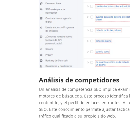
SEO Local a
través de la
Ficha del Mapa
Conclusiones
Dónde ir para
añadir un nuevo
perfil de Google My
Business
Optimización SEO
para búsqueda por
voz: Guía Completa
Como crear una
cita en Google
Maps y directorios
Análisis de competidores
Como puedo ver
mis reseñas de
Un análisis de competencia SEO implica exami
Google
motores de búsqueda. Este proceso identifica la
SEO en Redes
Sociales: Cómo
contenido, y el perfil de enlaces entrantes. A
mejorar tus
SEO. Este conocimiento permite ajustar táctica
resultados
tráfico cualificado a su propio sitio web.
¿Qué ofrecen las
redes sociales a tu
negocio?