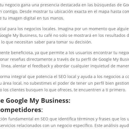
, tu negocio gana una presencia destacada en las búsquedas de Goo
n contigo. Desde mostrar tu ubicación exacta en el mapa hasta com
e tu imagen digital en tus manos.
ucial para los negocios locales. Imagina por un momento que alguie
Google My Business, tu café no solo se mostrará en los resultado
 lo que necesitan saber para tomar su decisión.
ente beneficiosa, ya que permite a los usuarios encontrar tu negocio
onar reseñas directamente a través de tu perfil de Google My Bus
 línea, alentar el feedback y abordar cualquier inquietud de maner
rma integral que potencia el SEO local y ayuda a los negocios a 
u área local, no subestimes el poder de tener un perfil bien gesti
 los clientes busquen lo que ofreces, te encuentren a ti primero.
 de Google My Business:
 competidores
:
ción fundamental en SEO que identifica términos y frases que los 
ervicios relacionados con un negocio específico. Este análisis a